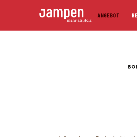
ANGEBOT
B
BO