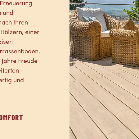
 Erneuerung
n und
nach Ihren
Hölzern, einer
zisen
Terrassenboden,
e Jahre Freude
iterten
ertig und
OMFORT