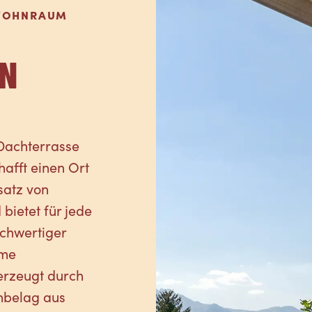
 WOHNRAUM
N
 Dachterrasse
afft einen Ort
satz von
 bietet für jede
chwertiger
hme
erzeugt durch
enbelag aus