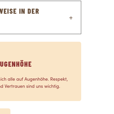
t oder auf der Baustelle
EISE IN DER
Praxisexperten zur Stelle.
 welchen wir für weiterführende
UGENHÖHE
ich alle auf Augenhöhe. Respekt,
 Vertrauen sind uns wichtig.