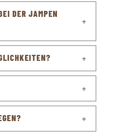
n ebenfalls in Frutigen oder in
nftigen Lernenden besuchen den
BEI DER JAMPEN
ngehenden Jungprofis bestens
GLICHKEITEN?
alle Türen offen.
iengänge sind möglich. Zudem
rf weiterhin bei der Jampen AG
iner) und
Holzbau Schweiz
EGEN?