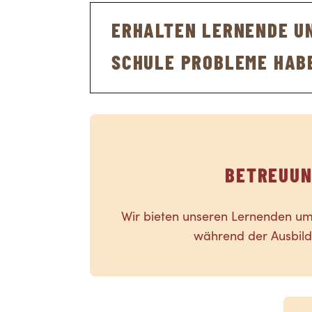
Bei auswärtigen Einsätzen werd
abgehalten.
ERHALTEN LERNENDE UN
Bei Einsätzen in der näheren Um
SCHULE PROBLEME HAB
Selbstverständlich sind in hera
Weiter haben wir eine enge Zu
Abklärungen beiziehen.
BETREUU
Wir bieten unseren Lernenden u
während der Ausbild