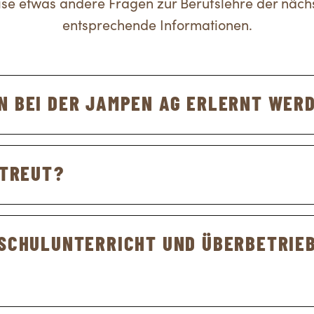
eise etwas andere Fragen zur Berufslehre der nächs
entsprechende Informationen.
N BEI DER JAMPEN AG ERLERNT WER
eiter EBA
ETREUT?
nerpraktiker EBA
ren Berufsbildnern betreut. Zudem haben wir int
ungen vorbereiten.
SSCHULUNTERRICHT UND ÜBERBETRIE