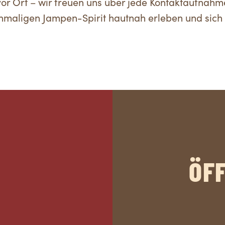
 vor Ort – wir freuen uns über jede Kontaktaufnahm
einmaligen Jampen-Spirit hautnah erleben und sic
ÖF