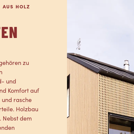
 AUS HOLZ
TEN
gehören zu
n
d- und
nd Komfort auf
n und rasche
teile. Holzbau
in. Nebst dem
enden