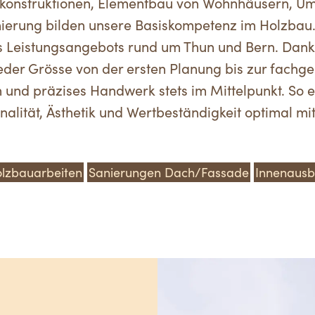
konstruktionen, Elementbau von Wohnhäusern, Um
rung bilden unsere Basiskompetenz im Holzbau. W
es Leistungsangebots rund um Thun und Bern. Dank
jeder Grösse von der ersten Planung bis zur fach
n und präzises Handwerk stets im Mittelpunkt. So
nalität, Ästhetik und Wertbeständigkeit optimal m
lzbauarbeiten
Sanierungen Dach/Fassade
Innenaus