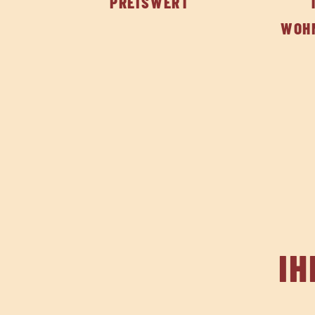
PREISWERT
WOH
I