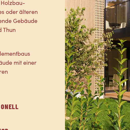
 Holzbau-
s oder älteren
hende Gebäude
d Thun
elementbaus
ude mit einer
ren
IONELL