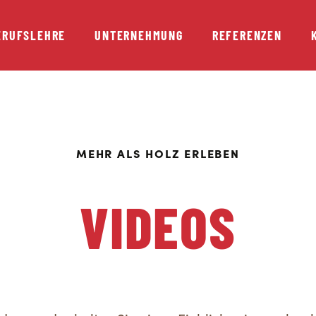
ERUFSLEHRE
UNTERNEHMUNG
REFERENZEN
MEHR ALS HOLZ ERLEBEN
VIDEOS