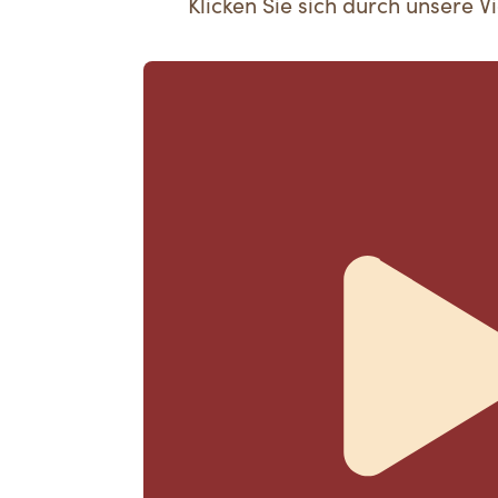
Klicken Sie sich durch unsere V