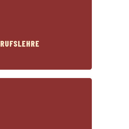
ERUFSLEHRE