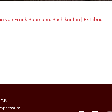
a von Frank Baumann: Buch kaufen | Ex Libris
AGB
Impressum